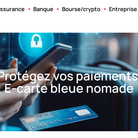
ssurance
Banque
Bourse/crypto
Entreprise
 Protégez vos paiements 
E-carte bleue nomade